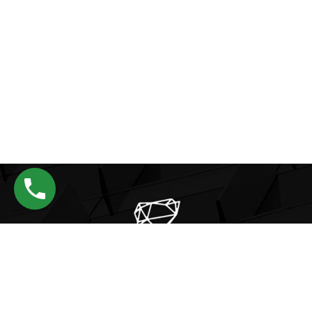
Nuhkuyusu caddesi.No:145D Üsküdar/İSTANBUL